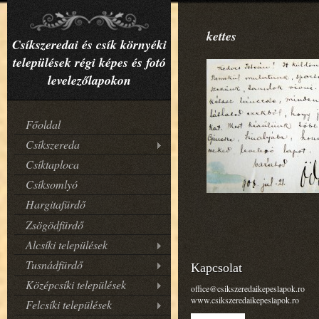
kettes
Csíkszeredai és csík környéki
települések régi képes és fotó
levelezőlapokon
Főoldal
Csíkszereda
Csíktaploca
Csíksomlyó
Hargitafürdő
Zsögödfürdő
Alcsíki települések
Tusnádfürdő
Kapcsolat
Középcsíki települések
office@csikszeredaikepeslapok.ro
www.csikszeredaikepeslapok.ro
Felcsíki települések