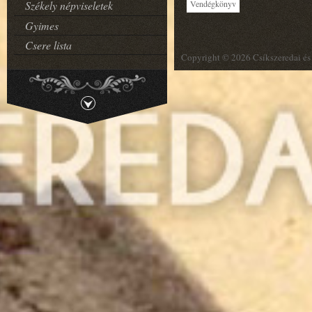
Vendégkönyv
Székely népviseletek
Gyimes
Csere lista
Copyright © 2026 Csíkszeredai és 