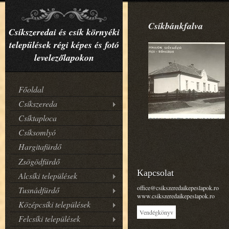
Csíkbánkfalva
Csíkszeredai és csík környéki
települések régi képes és fotó
levelezőlapokon
Főoldal
Csíkszereda
Csíktaploca
Csíksomlyó
Hargitafürdő
Zsögödfürdő
Kapcsolat
Alcsíki települések
office@csikszeredaikepeslapok.ro
Tusnádfürdő
www.csikszeredaikepeslapok.ro
Középcsíki települések
Vendégkönyv
Felcsíki települések