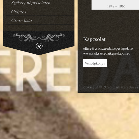
Székely népviseletek
1947 – 1965
Gyimes
Csere lista
Kapcsolat
office@csikszeredaikepeslapok.ro
www.csikszeredaikepeslapok.ro
Vendégkönyv
Copyright © 2026 Csíkszeredai és 