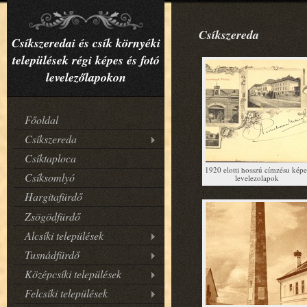
Csíkszereda
Csíkszeredai és csík környéki
települések régi képes és fotó
levelezőlapokon
Főoldal
Csíkszereda
Csíktaploca
1920 elotti hosszú címzésu képe
Csíksomlyó
levelezolapok
Hargitafürdő
Zsögödfürdő
Alcsíki települések
Tusnádfürdő
Középcsíki települések
Felcsíki települések