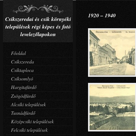
1920 – 1940
Csíkszeredai és csík környéki
települések régi képes és fotó
levelezőlapokon
Főoldal
Csíkszereda
Csíktaploca
Csíksomlyó
Hargitafürdő
Zsögödfürdő
Alcsíki települések
Tusnádfürdő
Középcsíki települések
Felcsíki települések