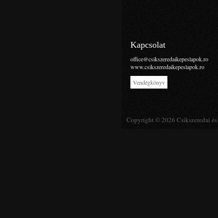
Kapcsolat
office@csikszeredaikepeslapok.ro
www.csikszeredaikepeslapok.ro
Vendégkönyv
Copyright © 2026 Csíkszeredai és 