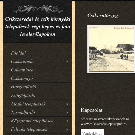
Csíkcsatószeg
Csíkszeredai és csík környéki
települések régi képes és fotó
levelezőlapokon
Főoldal
Csíkszereda
Csíktaploca
Csíksomlyó
Hargitafürdő
Zsögödfürdő
Alcsíki települések
Kapcsolat
Tusnádfürdő
office@csikszeredaikepeslapok.ro
Középcsíki települések
www.csikszeredaikepeslapok.ro
Felcsíki települések
Vendégkönyv